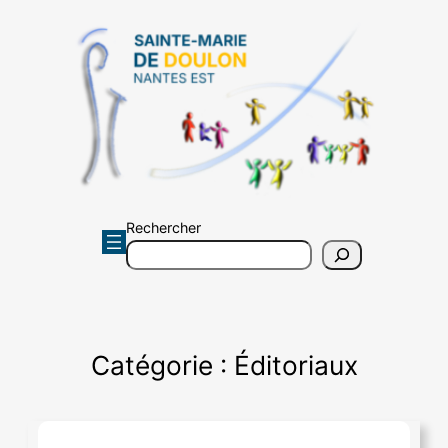
Aller
au
contenu
Rechercher
Catégorie :
Éditoriaux