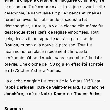
effet, la chapelle devait être inaugurée comme église
le dimanche 7 décembre mais, trois jours avant cette
cérémonie, le sanctuaire fut pillé : bancs et chaises
furent enlevés, le mobilier de la sacristie fut
déménagé et, surtout, la vieille cloche elle-même fut
descendue et les clefs de l’église emportées. Tout
cela, déclarait-on, appartenait à la paroisse de
Doulon
, et non à la nouvelle paroisse. Tout fut
néanmoins remplacé rapidement afin que la
cérémonie pût se dérouler sans encombre à la date
prévue. Une cloche de 150 kg a en effet été achetée
en 1873 chez Astier à Nantes.
La cloche d’origine fut restituée le 6 mars 1950 par
l’
abbé Derideau
, curé de
Saint-Médard
, au chanoine
Jonchère
, curé de
Notre-Dame-de-Toutes-Aides
.
Sources :