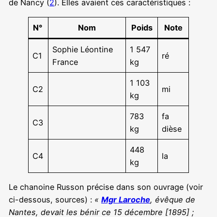
de Nancy (
2
). Elles avaient ces caractéristiques :
N°
Nom
Poids
Note
Sophie Léontine
1 547
C1
ré
France
kg
1 103
C2
mi
kg
783
fa
C3
kg
dièse
448
C4
la
kg
Le chanoine Russon précise dans son ouvrage (voir
ci-dessous, sources) :
«
Mgr Laroche
, évêque de
Nantes, devait les bénir ce 15 décembre [1895] ;