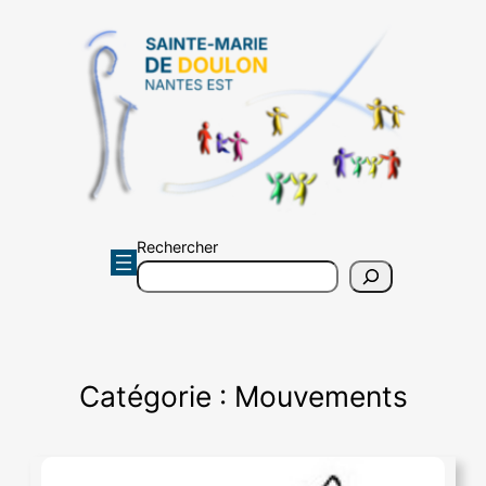
Aller
au
contenu
Rechercher
Catégorie :
Mouvements