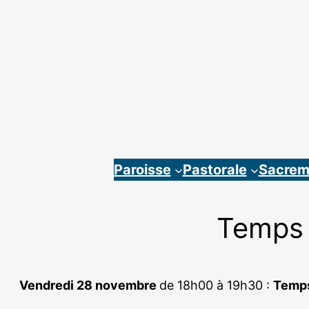
Aller
au
contenu
Paroisse
Pastorale
Sacrem
Temps 
Vendredi 28 novembre
de 18h00 à 19h30 :
Temps