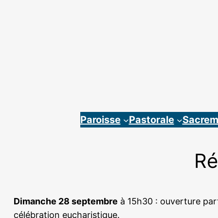
Aller
au
contenu
Paroisse
Pastorale
Sacrem
Ré
Dimanche 28 septembre
à 15h30 : ouverture part
célébration eucharistique.