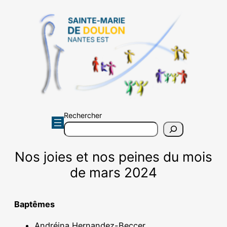
Aller
au
contenu
Rechercher
Nos joies et nos peines du mois
de mars 2024
Baptêmes
Andréina Hernandez-Beccer