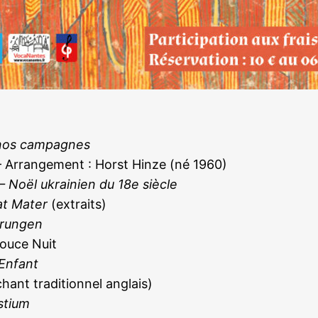
nos campagnes
 Arrangement : Horst Hinze (né 1960)
– Noël ukrainien du 18e siècle
at Mater
(extraits)
prungen
ouce Nuit
 Enfant
hant traditionnel anglais)
stium