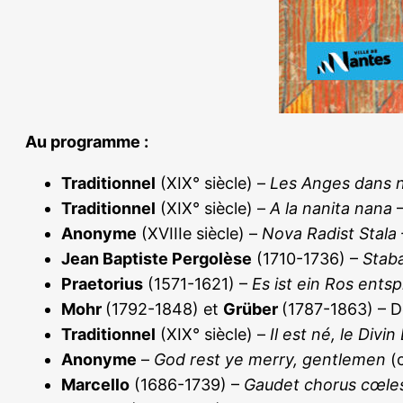
Au programme :
Traditionnel
(XIX° siècle) –
Les Anges dans 
Traditionnel
(XIX° siècle) –
A la nanita nana
–
Anonyme
(XVIIIe siècle) –
Nova Radist Stala 
Jean Baptiste Pergolèse
(1710-1736) –
Stab
Praetorius
(1571-1621) –
Es ist ein Ros ents
Mohr
(1792-1848) et
Grüber
(1787-1863) – D
Traditionnel
(XIX° siècle) –
Il est né, le Divin
Anonyme
–
God rest ye merry, gentlemen
(c
Marcello
(1686-1739) –
Gaudet chorus cœle