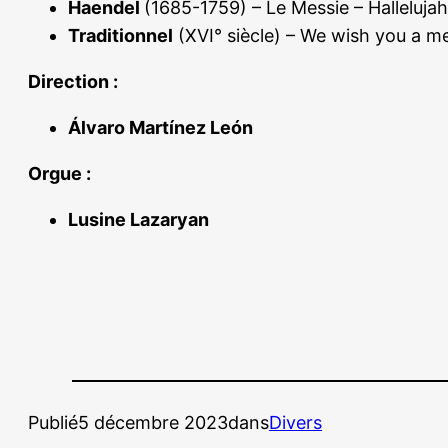
Haendel
(1685-1759) – Le Messie – Hallelujah
Traditionnel
(XVI° siècle) – We wish you a m
Direction :
Álvaro Martínez León
Orgue :
Lusine Lazaryan
Publié
5 décembre 2023
dans
Divers