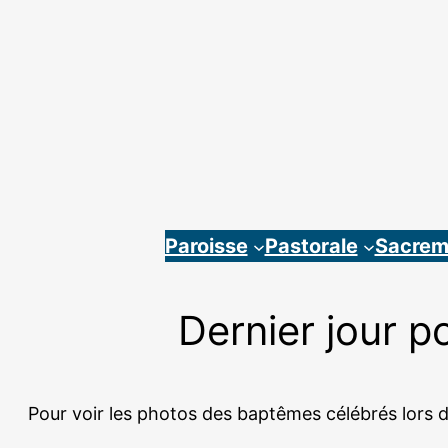
Aller
au
contenu
Paroisse
Pastorale
Sacrem
Dernier jour po
Pour voir les photos des baptêmes célébrés lors de l