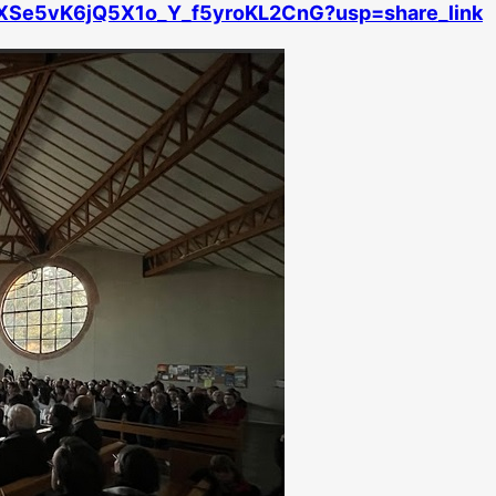
wKxXSe5vK6jQ5X1o_Y_f5yroKL2CnG?usp=share_link