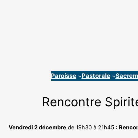
Aller
au
contenu
Paroisse
Pastorale
Sacrem
Rencontre Spirit
Vendredi 2 décembre
de 19h30 à 21h45 :
Rencon