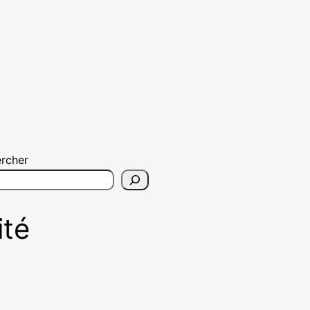
rcher
ité