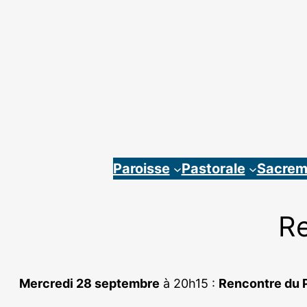
Aller
au
contenu
Paroisse
Pastorale
Sacrem
Re
Mercredi 28 septembre
à 20h15 :
Rencontre du P