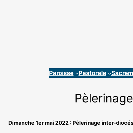
Aller
au
contenu
Paroisse
Pastorale
Sacrem
Pèlerinage
Dimanche 1er mai 2022 : Pèlerinage inter-diocé