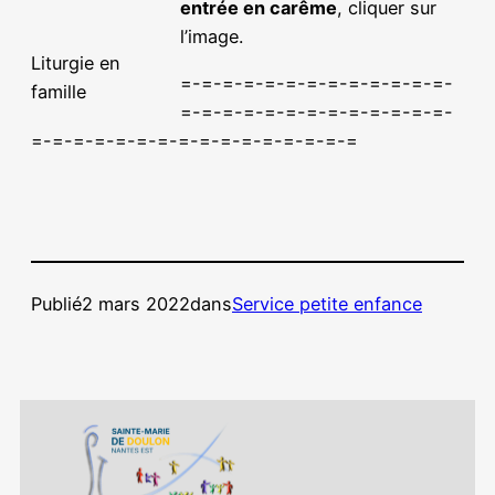
entrée en carême
, cliquer sur
l’image.
Liturgie en
=-=-=-=-=-=-=-=-=-=-=-=-=-
famille
=-=-=-=-=-=-=-=-=-=-=-=-=-
=-=-=-=-=-=-=-=-=-=-=-=-=-=-=-=
Publié
2 mars 2022
dans
Service petite enfance