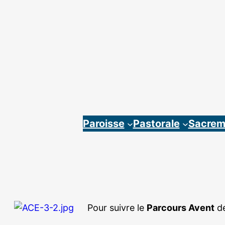
Aller
au
contenu
Paroisse
Pastorale
Sacrem
Pour suivre le
Parcours Avent
de