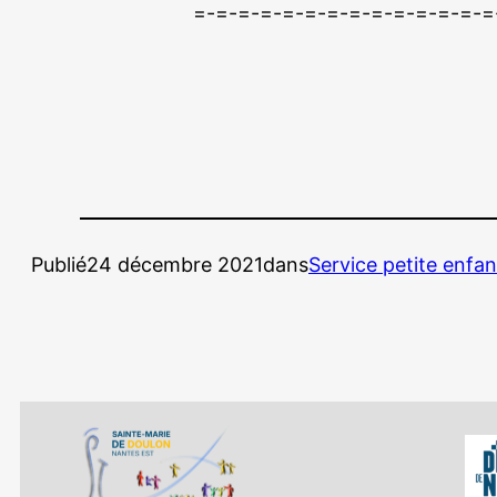
=-=-=-=-=-=-=-=-=-=-=-=-=-=
Publié
24 décembre 2021
dans
Service petite enfa