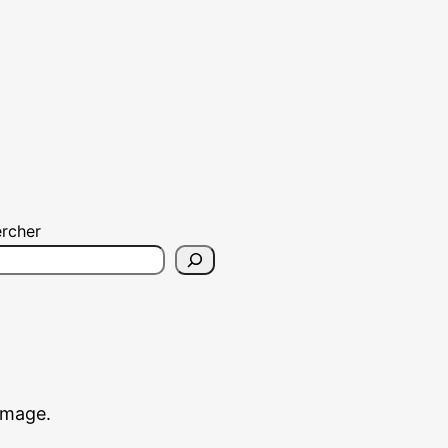
rcher
’image.