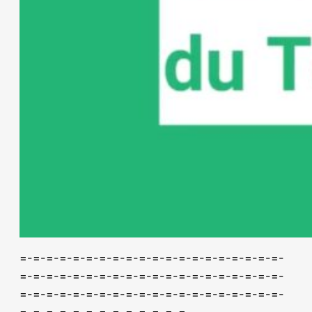
=-=-=-=-=-=-=-=-=-=-=-=-=-=-=-=-=-=-=-=-
=-=-=-=-=-=-=-=-=-=-=-=-=-=-=-=-=-=-=-=-
=-=-=-=-=-=-=-=-=-=-=-=-=-=-=-=-=-=-=-=-