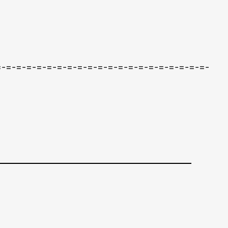
=-=-=-=-=-=-=-=-=-=-=-=-=-=-=-=-=-=-=-=-=-