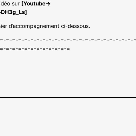
vidéo sur
[Youtube->
r-DH3g_Ls]
chier d’accompagnement ci-dessous.
=-=-=-=-=-=-=-=-=-=-=-=-=-=-=-=-=-=-=-=-=-=-
=-=-=-=-=-=-=-=-=-=-=-=