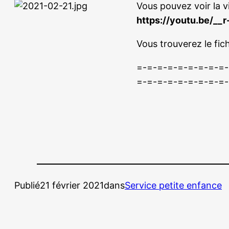
Vous pouvez voir la 
https://youtu.be/__
Vous trouverez le fi
=-=-=-=-=-=-=-=-=-
=-=-=-=-=-=-=-=-=-
Publié
21 février 2021
dans
Service petite enfance