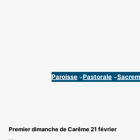
Aller
au
contenu
Paroisse
Pastorale
Sacrem
Premier dimanche de Carême 21 février