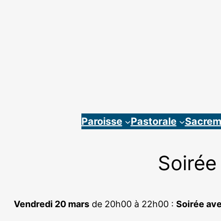
Aller
au
contenu
Paroisse
Pastorale
Sacrem
Soirée
Vendredi 20 mars
de 20h00 à 22h00 :
Soirée ave