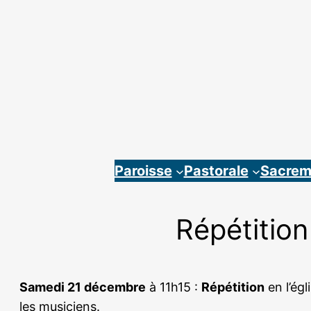
Aller
au
contenu
Paroisse
Pastorale
Sacrem
Répétition
Samedi 21 décembre
à 11h15 :
Répétition
en l’ég
les musiciens.