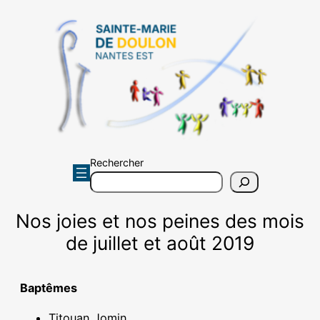
Aller
au
contenu
Rechercher
Nos joies et nos peines des mois
de juillet et août 2019
Baptêmes
Titouan Jomin