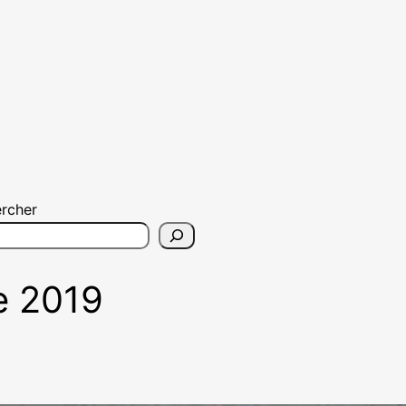
rcher
le 2019
: