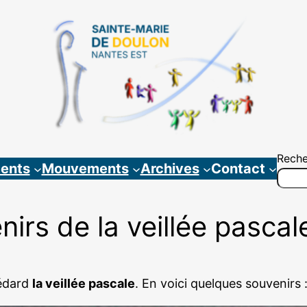
Reche
ents
Mouvements
Archives
Contact
irs de la veillée pasca
Médard
la veillée pascale
. En voici quelques souvenirs 