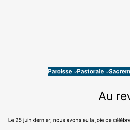
Aller
au
contenu
Paroisse
Pastorale
Sacrem
Au re
Le 25 juin dernier, nous avons eu la joie de céléb