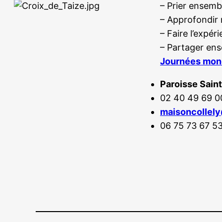
– Prier ensembl
– Approfondir 
– Faire l’expé
– Partager ens
Journées mond
Paroisse Sain
02 40 49 69 0
maisoncollel
06 75 73 67 5