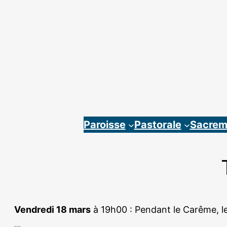
Aller
au
contenu
Paroisse
Pastorale
Sacrem
Vendredi 18 mars
à 19h00 : Pendant le Carême, le