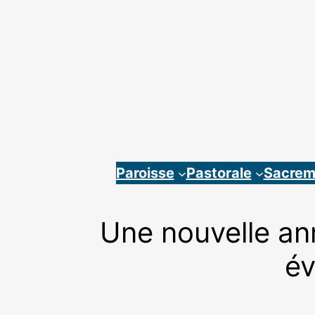
Aller
au
contenu
Paroisse
Pastorale
Sacrem
Une nouvelle ann
év