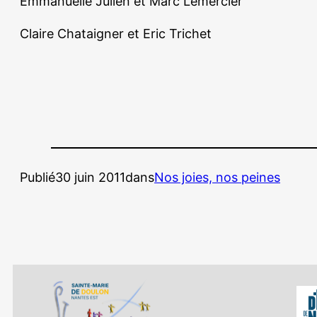
Emmanuelle Julien et Marc Lemercier
Claire Chataigner et Eric Trichet
Publié
30 juin 2011
dans
Nos joies, nos peines