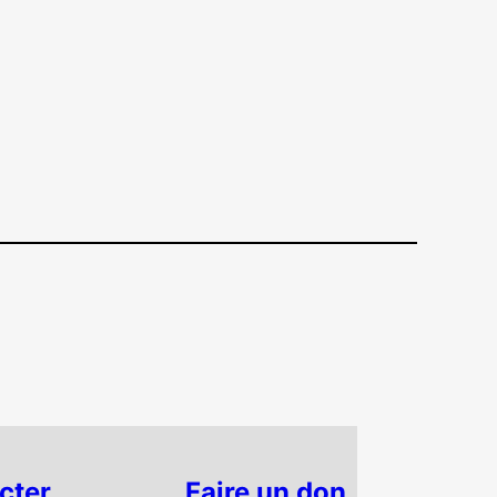
cter
Faire un don