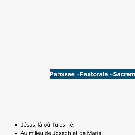
Aller
au
contenu
Paroisse
Pastorale
Sacrem
Jésus, là où Tu es né,
Au milieu de Joseph et de Marie,